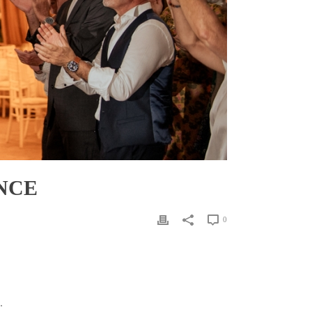
NCE
0
.